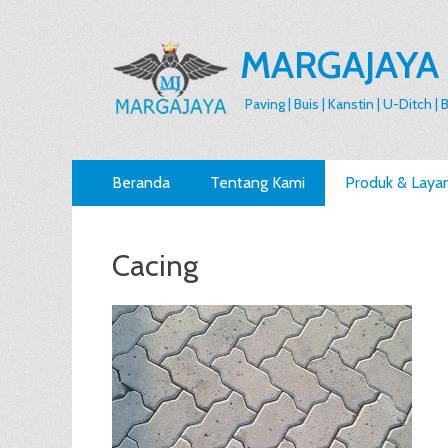
MARGAJAYA
Paving | Buis | Kanstin | U-Ditch |
Primary
Skip
Beranda
Tentang Kami
Produk & Laya
to
Menu
content
Cacing