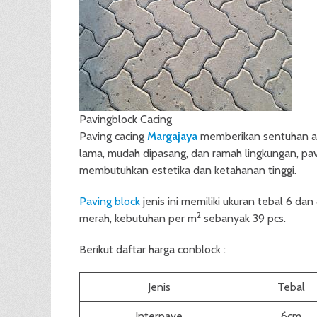
Pavingblock Cacing
Paving cacing
Margajaya
memberikan sentuhan ala
lama, mudah dipasang, dan ramah lingkungan, pavi
membutuhkan estetika dan ketahanan tinggi.
Paving block
jenis ini memiliki ukuran tebal 6 
2
merah, kebutuhan per m
sebanyak 39 pcs.
Berikut daftar harga conblock :
Jenis
Tebal
Interpave
6cm