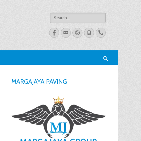
Search
for:
Facebook
Email
Website
Phone
Handset
Search
MARGAJAYA PAVING