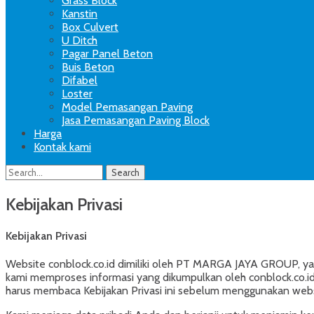
Grass Block
Kanstin
Box Culvert
U Ditch
Pagar Panel Beton
Buis Beton
Difabel
Loster
Model Pemasangan Paving
Jasa Pemasangan Paving Block
Harga
Kontak kami
Search
Search
for:
Kebijakan Privasi
Kebijakan Privasi
Website conblock.co.id dimiliki oleh PT MARGA JAYA GROUP, yan
kami memproses informasi yang dikumpulkan oleh conblock.co.id
harus membaca Kebijakan Privasi ini sebelum menggunakan websi