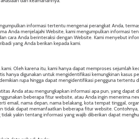
erahasiaan dan keamanannya.
engumpulkan informasi tertentu mengenai perangkat Anda, termas
selama Anda menjelajahi Website, kami mengumpulkan informasi te
dan cara Anda berinteraksi dengan Website. Kami menyebut inform
ibadi yang Anda berikan kepada kami.
 kami. Oleh karena itu, kami hanya dapat memproses sejumlah ke
is hanya digunakan untuk mengidentifikasi kemungkinan kasus pe
edemikian rupa hingga dapat mengidentifikasi pengguna tertentu da
itas Anda atau mengungkapkan informasi apa pun, yang dapat di
 menggunakan beberapa fitur website, atau Anda ingin menerima ne
rti email, nama depan, nama belakang, kota tempat tinggal, orga
n tidak dapat memanfaatkan beberapa fitur website. Contohnya,
tidak yakin tentang informasi yang wajib diberikan dapat mengh