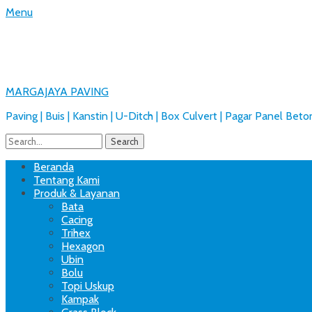
Menu
MARGAJAYA PAVING
Paving | Buis | Kanstin | U-Ditch | Box Culvert | Pagar Panel Beto
Search
for:
Facebook
Email
Website
Phone
Handset
Primary
Skip
Beranda
to
Tentang Kami
Menu
content
Produk & Layanan
Bata
Cacing
Trihex
Hexagon
Ubin
Bolu
Topi Uskup
Kampak