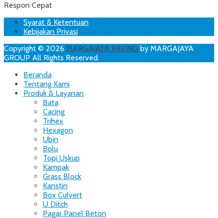
Respon Cepat
Footer
Skip
Syarat & Ketentuan
to
Kebijakan Privasi
Menu
content
Copyright © 2026
MARGAJAYA PAVING
by MARGAJAYA
GROUP All Rights Reserved.
Scroll
Beranda
Up
Tentang Kami
Produk & Layanan
Bata
Cacing
Trihex
Hexagon
Ubin
Bolu
Topi Uskup
Kampak
Grass Block
Kanstin
Box Culvert
U Ditch
Pagar Panel Beton