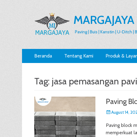
MARGAJAYA
Paving | Buis | Kanstin | U-Ditch |
Primary
Skip
Beranda
Tentang Kami
Produk & Laya
to
Menu
content
Tag:
jasa pemasangan pav
Paving Bl
Posted
August 14, 20
on
Paving block m
memperkuat la