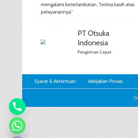
mengalami keterlambatan. Terima kasih atas
pelayanannya.”
PT Otsuka
Indonesia
Pengiriman Cepat
Footer
Skip
Syarat & Ketentuan
Kebijakan Privasi
to
Menu
content
Co
chaty
Hide