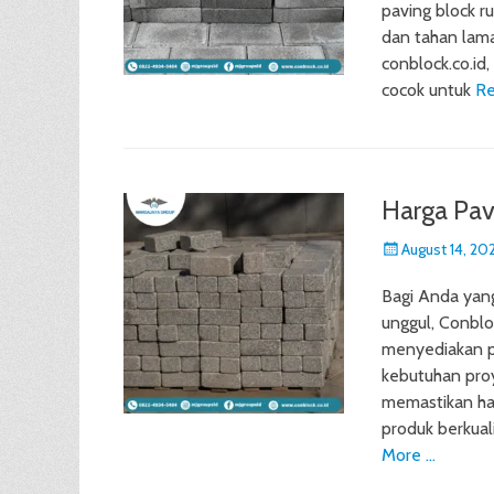
paving block r
dan tahan lama
conblock.co.id
cocok untuk
Re
Harga Pav
Posted
August 14, 20
on
Bagi Anda yang
unggul, Conblo
menyediakan p
kebutuhan proy
memastikan ha
produk berkua
More …