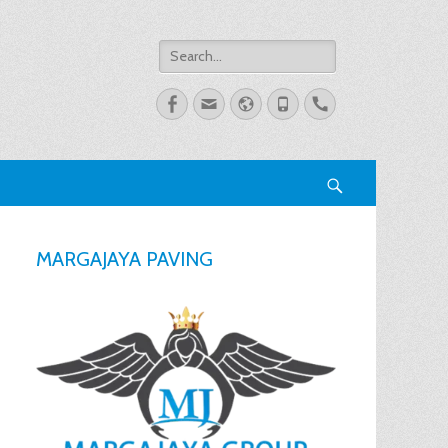
Search
for:
Facebook
Email
Website
Phone
Handset
Search
MARGAJAYA PAVING