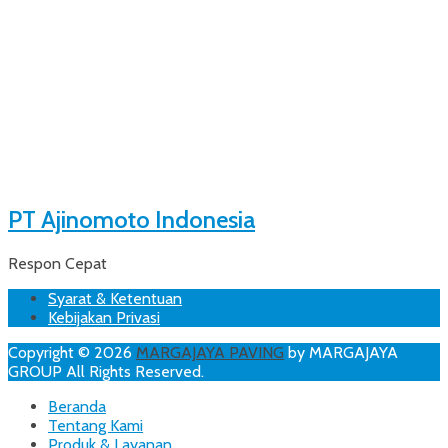
PT Ajinomoto Indonesia
Respon Cepat
Footer
Skip
Syarat & Ketentuan
to
Kebijakan Privasi
Menu
content
Copyright © 2026
MARGAJAYA PAVING
by MARGAJAYA
GROUP All Rights Reserved.
Scroll
Beranda
Up
Tentang Kami
Produk & Layanan