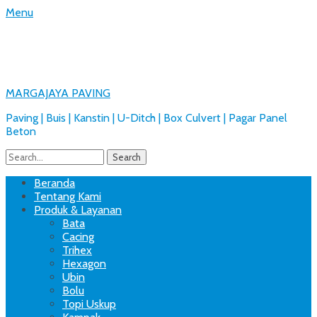
Menu
MARGAJAYA PAVING
Paving | Buis | Kanstin | U-Ditch | Box Culvert | Pagar Panel
Beton
Search
for:
Facebook
Email
Website
Phone
Handset
Primary
Skip
Beranda
to
Tentang Kami
Menu
content
Produk & Layanan
Bata
Cacing
Trihex
Hexagon
Ubin
Bolu
Topi Uskup