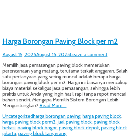
Harga Borongan Paving Block per m2
Posted
August 15, 2025
August 15, 2025
Leave a comment
on
Memilih jasa pemasangan paving block memerlukan
perencanaan yang matang, terutama terkait anggaran. Salah
satu pertanyaan yang sering muncul adalah berapa harga
borongan paving block per m2. Harga ini biasanya mencakup
biaya material sekaligus jasa pemasangan, sehingga lebih
praktis untuk Anda yang ingin hasil rapi tanpa repot mencari
bahan sendiri. Mengapa Memilih Sistem Borongan Lebih
Menguntungkan?
Read More …
Categories
Tags
Uncategorized
harga borongan paving
,
harga paving block
,
harga paving block perm2
,
jual paving block
,
paving block
bekasi
,
paving block bogor
,
paving block depok
,
paving block
jakarta
,
paving block tangerang