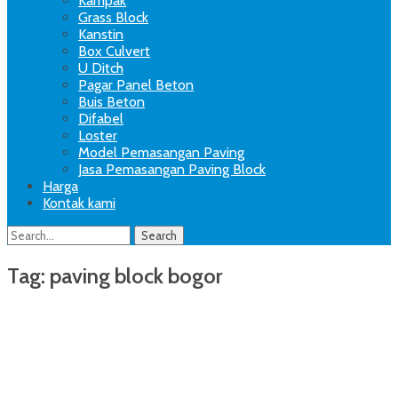
Kampak
Grass Block
Kanstin
Box Culvert
U Ditch
Pagar Panel Beton
Buis Beton
Difabel
Loster
Model Pemasangan Paving
Jasa Pemasangan Paving Block
Harga
Kontak kami
Search
Search
for:
Tag:
paving block bogor