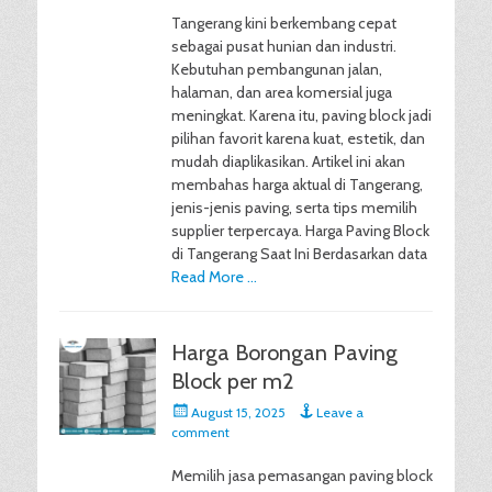
Tangerang kini berkembang cepat
sebagai pusat hunian dan industri.
Kebutuhan pembangunan jalan,
halaman, dan area komersial juga
meningkat. Karena itu, paving block jadi
pilihan favorit karena kuat, estetik, dan
mudah diaplikasikan. Artikel ini akan
membahas harga aktual di Tangerang,
jenis-jenis paving, serta tips memilih
supplier terpercaya. Harga Paving Block
di Tangerang Saat Ini Berdasarkan data
Read More …
Harga Borongan Paving
Block per m2
Posted
August 15, 2025
Leave a
on
comment
Memilih jasa pemasangan paving block