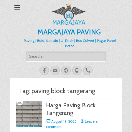
MARGAJAYA PAVING
Paving | Buis | Kanstin | U-Ditch | Box Culvert | Pagar Panel
Beton
Search
for:
Facebook
Email
Website
Phone
Handset
Tag:
paving block tangerang
Harga Paving Block
Tangerang
Posted
August 19, 2025
Leave a
on
comment