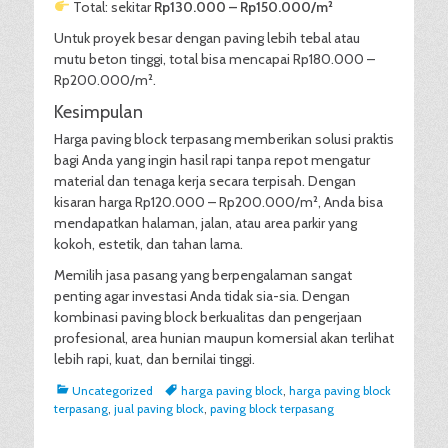
Total: sekitar
Rp130.000 – Rp150.000/m²
Untuk proyek besar dengan paving lebih tebal atau
mutu beton tinggi, total bisa mencapai Rp180.000 –
Rp200.000/m².
Kesimpulan
Harga paving block terpasang memberikan solusi praktis
bagi Anda yang ingin hasil rapi tanpa repot mengatur
material dan tenaga kerja secara terpisah. Dengan
kisaran harga Rp120.000 – Rp200.000/m², Anda bisa
mendapatkan halaman, jalan, atau area parkir yang
kokoh, estetik, dan tahan lama.
Memilih jasa pasang yang berpengalaman sangat
penting agar investasi Anda tidak sia-sia. Dengan
kombinasi paving block berkualitas dan pengerjaan
profesional, area hunian maupun komersial akan terlihat
lebih rapi, kuat, dan bernilai tinggi.
Categories
Tags
Uncategorized
harga paving block
,
harga paving block
terpasang
,
jual paving block
,
paving block terpasang