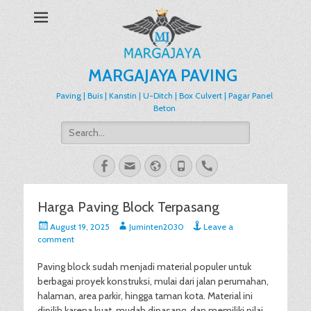
MARGAJAYA PAVING
Paving | Buis | Kanstin | U-Ditch | Box Culvert | Pagar Panel
Beton
Search
for:
Facebook
Email
Website
Phone
Handset
Harga Paving Block Terpasang
Posted
Author
August 19, 2025
Juminten2030
Leave a
on
comment
Paving block sudah menjadi material populer untuk
berbagai proyek konstruksi, mulai dari jalan perumahan,
halaman, area parkir, hingga taman kota. Material ini
dipilih karena kuat, mudah dipasang, dan memiliki nilai