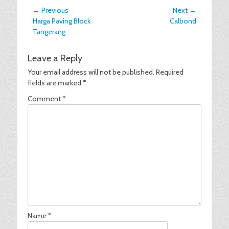
Post
← Previous
Next →
Previous
Next
Harga Paving Block
Calbond
navigation
post:
post:
Tangerang
Leave a Reply
Your email address will not be published.
Required
fields are marked
*
Comment
*
Name
*