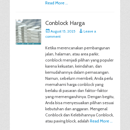
Read More …
Conblock Harga
Posted
August 15, 2025
Leave a
on
comment
Ketika merencanakan pembangunan
jalan, halaman, atau area parkir,
conblock menjadi pilihan yang populer
karena kekuatan, keindahan, dan
kemudahannya dalam pemasangan.
Namun, sebelum membeli, Anda perlu
memahami harga conblock yang
berlaku di pasaran dan faktor-faktor
yang memengaruhinya. Dengan begitu,
Anda bisa menyesuaikan pilihan sesuai
kebutuhan dan anggaran. Mengenal
Conblock dan Kelebihannya Conblock,
atau paving block, adalah
Read More …