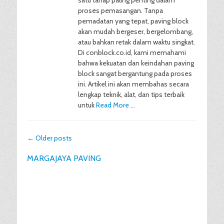
satu tahap paling penting dalam
proses pemasangan. Tanpa
pemadatan yang tepat, paving block
akan mudah bergeser, bergelombang,
atau bahkan retak dalam waktu singkat.
Di conblock.co.id, kami memahami
bahwa kekuatan dan keindahan paving
block sangat bergantung pada proses
ini. Artikel ini akan membahas secara
lengkap teknik, alat, dan tips terbaik
untuk
Read More …
Post
←
Older posts
navigation
MARGAJAYA PAVING