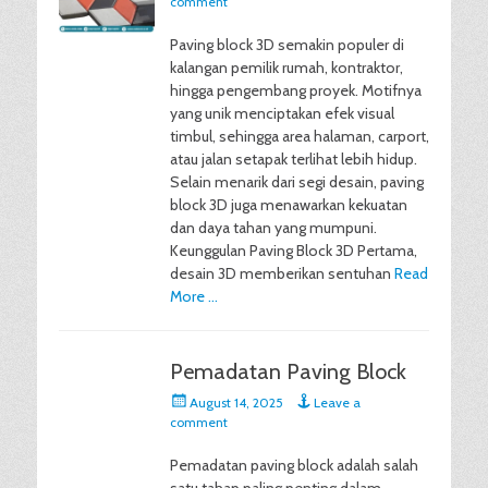
comment
Paving block 3D semakin populer di
kalangan pemilik rumah, kontraktor,
hingga pengembang proyek. Motifnya
yang unik menciptakan efek visual
timbul, sehingga area halaman, carport,
atau jalan setapak terlihat lebih hidup.
Selain menarik dari segi desain, paving
block 3D juga menawarkan kekuatan
dan daya tahan yang mumpuni.
Keunggulan Paving Block 3D Pertama,
desain 3D memberikan sentuhan
Read
More …
Pemadatan Paving Block
Posted
August 14, 2025
Leave a
on
comment
Pemadatan paving block adalah salah