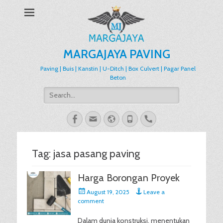
MARGAJAYA PAVING
Paving | Buis | Kanstin | U-Ditch | Box Culvert | Pagar Panel
Beton
Search
for:
Facebook
Email
Website
Phone
Handset
Tag:
jasa pasang paving
Harga Borongan Proyek
Posted
August 19, 2025
Leave a
on
comment
Dalam dunia konstruksi, menentukan