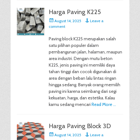
Harga Paving K225
Posted
August 14, 2025
Leave a
on
comment
Paving block K225 merupakan salah
satu pilihan populer dalam
pembangunan jalan, halaman, maupun
area industri. Dengan mutu beton
K225, jenis paving ini memiliki daya
tahan tinggi dan cocok digunakan di
area dengan beban lalu lintas ringan
hingga sedang. Banyak orang memilih
paving ini karena seimbang dari segi
kekuatan, harga, dan estetika. Kalau
kamu sedang mencari
Read More …
Harga Paving Block 3D
Posted
August 14, 2025
Leave a
on