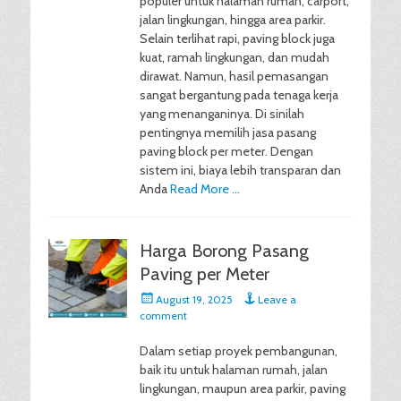
populer untuk halaman rumah, carport,
jalan lingkungan, hingga area parkir.
Selain terlihat rapi, paving block juga
kuat, ramah lingkungan, dan mudah
dirawat. Namun, hasil pemasangan
sangat bergantung pada tenaga kerja
yang menanganinya. Di sinilah
pentingnya memilih jasa pasang
paving block per meter. Dengan
sistem ini, biaya lebih transparan dan
Anda
Read More …
Harga Borong Pasang
Paving per Meter
Posted
August 19, 2025
Leave a
on
comment
Dalam setiap proyek pembangunan,
baik itu untuk halaman rumah, jalan
lingkungan, maupun area parkir, paving