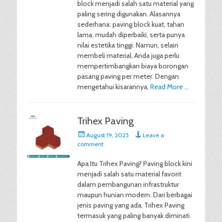
block menjadi salah satu material yang
paling sering digunakan. Alasannya
sederhana: paving block kuat, tahan
lama, mudah diperbaiki, serta punya
nilai estetika tinggi. Namun, selain
membeli material, Anda juga perlu
mempertimbangkan biaya borongan
pasang paving per meter. Dengan
mengetahui kisarannya,
Read More …
Trihex Paving
Posted
August 19, 2025
Leave a
on
comment
Apa Itu Trihex Paving? Paving block kini
menjadi salah satu material favorit
dalam pembangunan infrastruktur
maupun hunian modern. Dari berbagai
jenis paving yang ada, Trihex Paving
termasuk yang paling banyak diminati