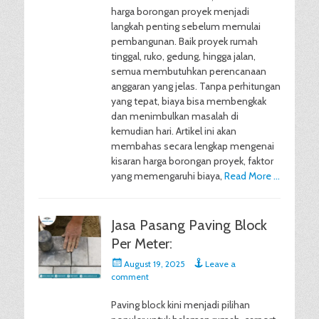
harga borongan proyek menjadi
langkah penting sebelum memulai
pembangunan. Baik proyek rumah
tinggal, ruko, gedung, hingga jalan,
semua membutuhkan perencanaan
anggaran yang jelas. Tanpa perhitungan
yang tepat, biaya bisa membengkak
dan menimbulkan masalah di
kemudian hari. Artikel ini akan
membahas secara lengkap mengenai
kisaran harga borongan proyek, faktor
yang memengaruhi biaya,
Read More …
Jasa Pasang Paving Block
Per Meter:
Posted
August 19, 2025
Leave a
on
comment
Paving block kini menjadi pilihan