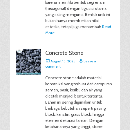
karena memiliki bentuk segi enam
(hexagonal) dengan tiga sisi utama
yang saling mengunci. Bentuk unik ini
bukan hanya memberikan nilai
estetika, tetapi juga menambah
Read
More …
Concrete Stone
Posted
August 15, 2025
Leave a
on
comment
Concrete stone adalah material
konstruksi yang terbuat dari campuran
semen, pasir, kerikil, dan air yang
dicetak menjadi bentuk tertentu.
Bahan ini sering digunakan untuk
berbagai kebutuhan seperti paving
block, kanstin, grass block, hingga
elemen dekorasi taman. Dengan
ketahanannya yang tinggi, stone