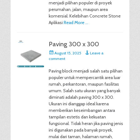
menjadi pilihan populer di proyek
perumahan, jalan, maupun area
komersial. Kelebihan Concrete Stone
Aplikasi
Read More …
Paving 300 x 300
Posted
August 15, 2025
Leave a
on
comment
Paving block menjadi salah satu pilihan
populer untuk mempercantik area luar
rumah, perkantoran, maupun fasilitas
umum. Salah satu ukuran yang banyak
diminati adalah paving 300 x 300.
Ukuran ini dianggap ideal karena
memberikan keseimbangan antara
tampilan estetis dan kekuatan
fungsional. Tidak heran jika paving jenis
ini digunakan pada banyak proyek,
mulai dari taman, halaman rumah,