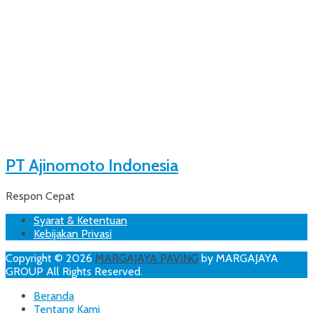
PT Ajinomoto Indonesia
Respon Cepat
Footer
Skip
Syarat & Ketentuan
to
Kebijakan Privasi
Menu
content
Copyright © 2026
MARGAJAYA PAVING
by MARGAJAYA
GROUP All Rights Reserved.
Scroll
Beranda
Up
Tentang Kami