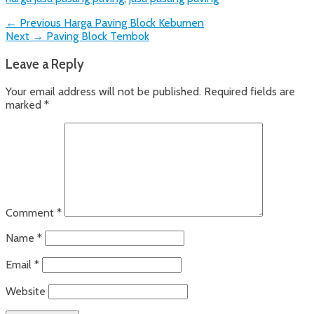
Post
Previous
← Previous
Harga Paving Block Kebumen
Next
post:
Next →
Paving Block Tembok
navigation
post:
Leave a Reply
Your email address will not be published.
Required fields are
marked
*
Comment
*
Name
*
Email
*
Website