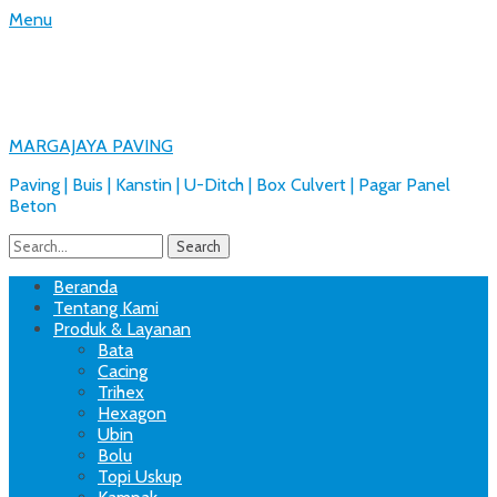
Menu
MARGAJAYA PAVING
Paving | Buis | Kanstin | U-Ditch | Box Culvert | Pagar Panel
Beton
Search
for:
Facebook
Email
Website
Phone
Handset
Primary
Skip
Beranda
to
Tentang Kami
Menu
content
Produk & Layanan
Bata
Cacing
Trihex
Hexagon
Ubin
Bolu
Topi Uskup