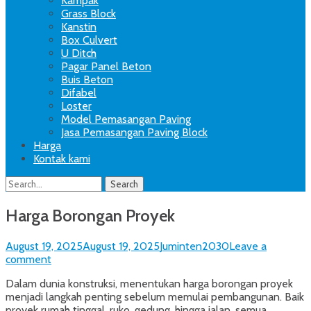
Kampak
Grass Block
Kanstin
Box Culvert
U Ditch
Pagar Panel Beton
Buis Beton
Difabel
Loster
Model Pemasangan Paving
Jasa Pemasangan Paving Block
Harga
Kontak kami
Search
Search
for:
Harga Borongan Proyek
Posted
Author
August 19, 2025
August 19, 2025
Juminten2030
Leave a
on
comment
Dalam dunia konstruksi, menentukan harga borongan proyek
menjadi langkah penting sebelum memulai pembangunan. Baik
proyek rumah tinggal, ruko, gedung, hingga jalan, semua