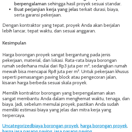
berpengalaman
sehingga hasil proyek sesuai standar.
Buat perjanjian kerja yang jelas
terkait durasi, biaya,
serta garansi pekerjaan.
Dengan kontraktor yang tepat, proyek Anda akan berjalan
lebih lancar, tepat waktu, dan sesuai anggaran.
Kesimpulan
Harga borongan proyek sangat bergantung pada jenis
pekerjaan, material, dan lokasi. Rata-rata biaya borongan
rumah sederhana mulai dari Rp3 juta per m², sedangkan rumah
mewah bisa mencapai Rp8 juta per m². Untuk pekerjaan khusus
seperti pemasangan paving block atau pengecoran jalan,
kisaran harga berbeda sesuai skala proyek.
Memilih kontraktor borongan yang berpengalaman akan
sangat membantu Anda dalam menghemat waktu, tenaga, dan
biaya. Jadi, sebelum memulai proyek, pastikan Anda sudah
memiliki estimasi biaya yang jelas dan mitra kerja yang
terpercaya.
Categories
Tags
Uncategorized
biaya borongan proyek
,
harga borongan proyek
,
harga jasa pasang paving
,
jasa pasang paving