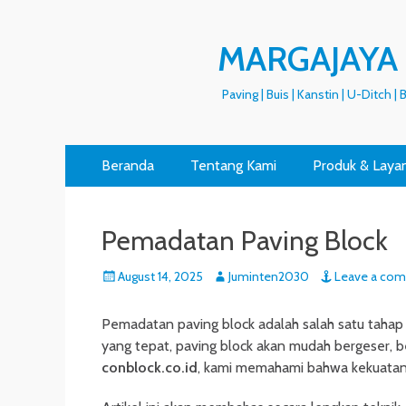
MARGAJAYA
Paving | Buis | Kanstin | U-Ditch |
Primary
Skip
Beranda
Tentang Kami
Produk & Laya
to
Menu
content
Pemadatan Paving Block
Posted
Author
August 14, 2025
Juminten2030
Leave a co
on
Pemadatan paving block adalah salah satu taha
yang tepat, paving block akan mudah bergeser, b
conblock.co.id
, kami memahami bahwa kekuatan 