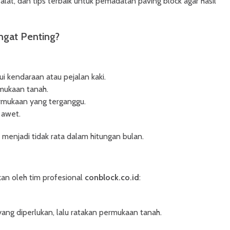
alat, dan tips terbaik untuk pemadatan paving block agar hasil
gat Penting?
ui kendaraan atau pejalan kaki.
mukaan tanah.
rmukaan yang terganggu.
 awet.
menjadi tidak rata dalam hitungan bulan.
kan oleh tim profesional
conblock.co.id
:
yang diperlukan, lalu ratakan permukaan tanah.