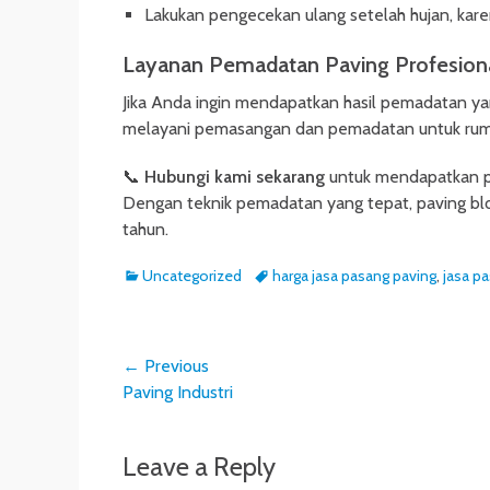
Lakukan pengecekan ulang setelah hujan, kar
Layanan Pemadatan Paving Profesion
Jika Anda ingin mendapatkan hasil pemadatan yan
melayani pemasangan dan pemadatan untuk rumah, 
📞
Hubungi kami sekarang
untuk mendapatkan pe
Dengan teknik pemadatan yang tepat, paving bloc
tahun.
Categories
Tags
Uncategorized
harga jasa pasang paving
,
jasa p
Post
← Previous
Previous
Paving Industri
navigation
post:
Leave a Reply