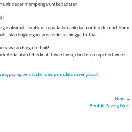
ena air dapat mempengaruhi kepadatan.
al
g maksimal, serahkan kepada tim ahli dari
conblock.co.id
. Kami
jalan lingkungan, area industri, hingga trotoar.
nawaran harga terbaik!
k Anda akan lebih kuat, tahan lama, dan tetap rapi bertahun-
asang paving
,
pemadatan area
,
pemadatan paving block
Next →
Next
Bentuk Paving Block
post: