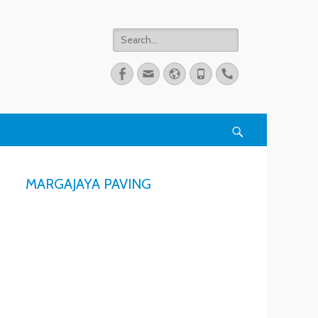
Search
for:
Facebook
Email
Website
Phone
Handset
Search
MARGAJAYA PAVING