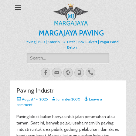
MARGAJAYA PAVING
Paving | Buis | Kanstin | U-Ditch | Box Culvert | Pagar Panel
Beton
Search
for:
Facebook
Email
Website
Phone
Handset
Paving Industri
Posted
Author
August 14, 2025
Juminten2030
Leave a
on
comment
Paving block bukan hanya untuk jalan perumahan atau
taman. Saat ini, banyak pelaku usaha memilih
paving
industri
untuk area pabrik, gudang, pelabuhan, dan akses
kendaraan berat. Material ini menawarkan kekuatan