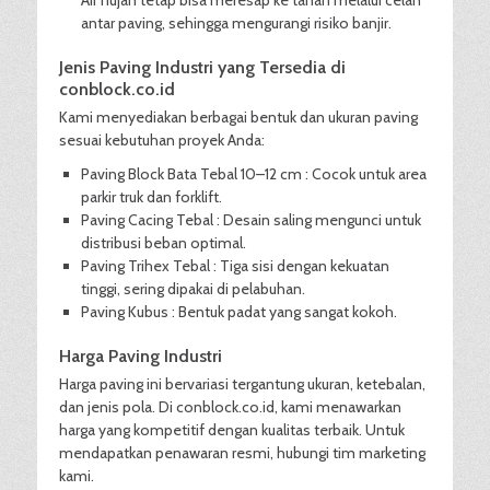
Air hujan tetap bisa meresap ke tanah melalui celah
antar paving, sehingga mengurangi risiko banjir.
Jenis Paving Industri yang Tersedia di
conblock.co.id
Kami menyediakan berbagai bentuk dan ukuran paving
sesuai kebutuhan proyek Anda:
Paving Block Bata Tebal 10–12 cm : Cocok untuk area
parkir truk dan forklift.
Paving Cacing Tebal : Desain saling mengunci untuk
distribusi beban optimal.
Paving Trihex Tebal : Tiga sisi dengan kekuatan
tinggi, sering dipakai di pelabuhan.
Paving Kubus : Bentuk padat yang sangat kokoh.
Harga Paving Industri
Harga paving ini bervariasi tergantung ukuran, ketebalan,
dan jenis pola. Di conblock.co.id, kami menawarkan
harga yang kompetitif dengan kualitas terbaik. Untuk
mendapatkan penawaran resmi, hubungi tim marketing
kami.