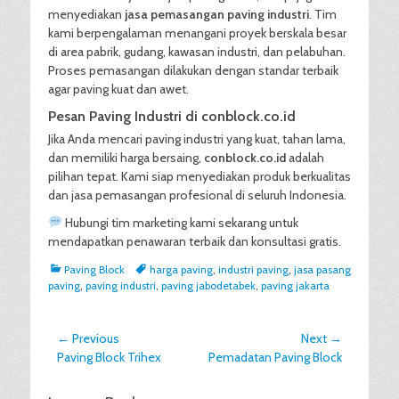
menyediakan
jasa pemasangan paving industri
. Tim
kami berpengalaman menangani proyek berskala besar
di area pabrik, gudang, kawasan industri, dan pelabuhan.
Proses pemasangan dilakukan dengan standar terbaik
agar paving kuat dan awet.
Pesan Paving Industri di conblock.co.id
Jika Anda mencari paving industri yang kuat, tahan lama,
dan memiliki harga bersaing,
conblock.co.id
adalah
pilihan tepat. Kami siap menyediakan produk berkualitas
dan jasa pemasangan profesional di seluruh Indonesia.
Hubungi tim marketing kami sekarang untuk
mendapatkan penawaran terbaik dan konsultasi gratis.
Categories
Tags
Paving Block
harga paving
,
industri paving
,
jasa pasang
paving
,
paving industri
,
paving jabodetabek
,
paving jakarta
Post
← Previous
Next →
Previous
Next
Paving Block Trihex
Pemadatan Paving Block
navigation
post:
post: