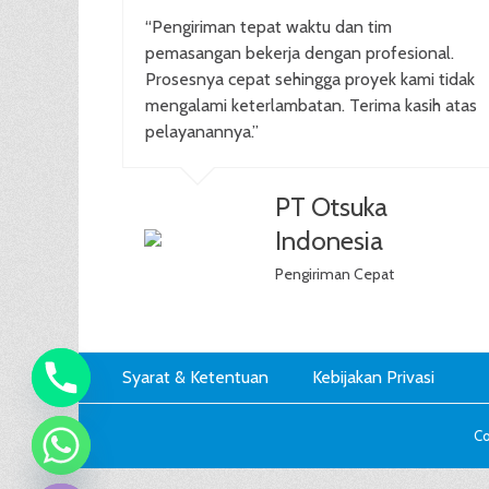
“Pengiriman tepat waktu dan tim
pemasangan bekerja dengan profesional.
Prosesnya cepat sehingga proyek kami tidak
mengalami keterlambatan. Terima kasih atas
pelayanannya.”
PT Otsuka
Indonesia
Pengiriman Cepat
Footer
Skip
Syarat & Ketentuan
Kebijakan Privasi
to
Menu
content
Co
chaty
Hide