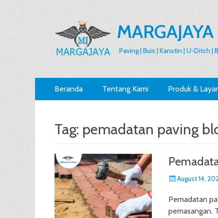
MARGAJAYA
Paving | Buis | Kanstin | U-Ditch |
Primary
Skip
Beranda
Tentang Kami
Produk & Laya
to
Menu
content
Tag:
pemadatan paving bl
Pemadata
Posted
August 14, 20
on
Pemadatan pavi
pemasangan. T