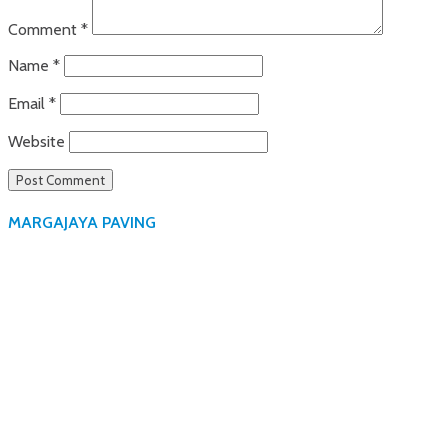
Comment
*
Name
*
Email
*
Website
MARGAJAYA PAVING