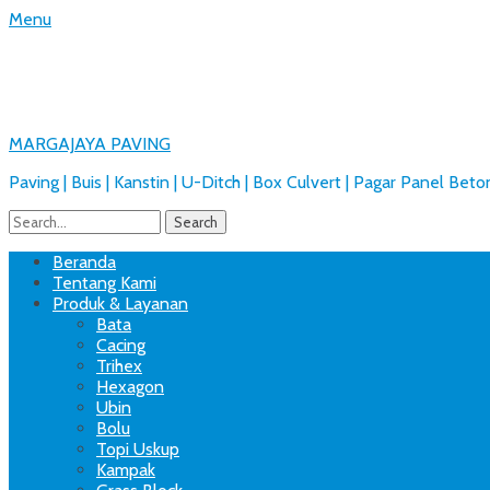
Menu
MARGAJAYA PAVING
Paving | Buis | Kanstin | U-Ditch | Box Culvert | Pagar Panel Beto
Search
for:
Facebook
Email
Website
Phone
Handset
Primary
Skip
Beranda
to
Tentang Kami
Menu
content
Produk & Layanan
Bata
Cacing
Trihex
Hexagon
Ubin
Bolu
Topi Uskup
Kampak