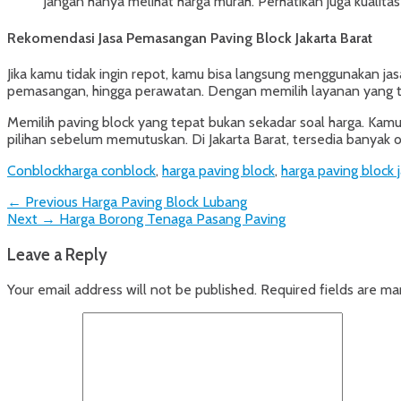
Jangan hanya melihat harga murah. Perhatikan juga kualita
Rekomendasi Jasa Pemasangan Paving Block Jakarta Barat
Jika kamu tidak ingin repot, kamu bisa langsung menggunakan ja
pemasangan, hingga perawatan. Dengan memilih layanan yang 
Memilih paving block yang tepat bukan sekadar soal harga. Kam
pilihan sebelum memutuskan. Di Jakarta Barat, tersedia banyak o
Categories
Tags
Conblock
harga conblock
,
harga paving block
,
harga paving block 
Post
Previous
← Previous
Harga Paving Block Lubang
Next
post:
Next →
Harga Borong Tenaga Pasang Paving
navigation
post:
Leave a Reply
Your email address will not be published.
Required fields are m