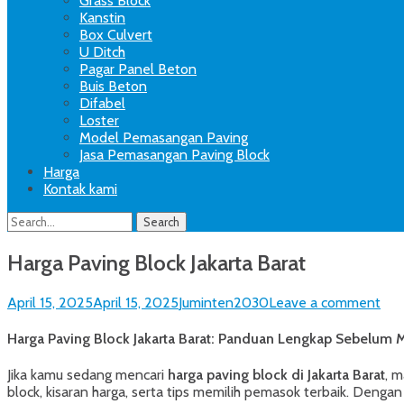
Grass Block
Kanstin
Box Culvert
U Ditch
Pagar Panel Beton
Buis Beton
Difabel
Loster
Model Pemasangan Paving
Jasa Pemasangan Paving Block
Harga
Kontak kami
Search
Search
for:
Harga Paving Block Jakarta Barat
Posted
Author
April 15, 2025
April 15, 2025
Juminten2030
Leave a comment
on
Harga Paving Block Jakarta Barat: Panduan Lengkap Sebelum 
Jika kamu sedang mencari
harga paving block di Jakarta Barat
, 
block, kisaran harga, serta tips memilih pemasok terbaik. Denga