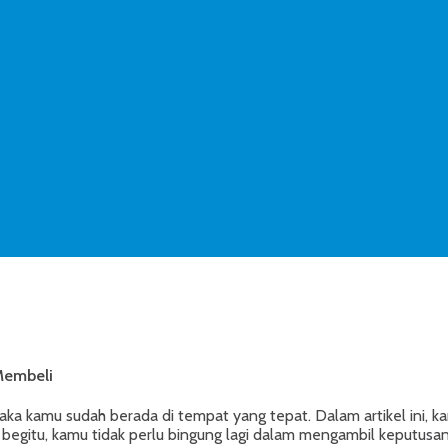
Membeli
maka kamu sudah berada di tempat yang tepat. Dalam artikel ini, 
n begitu, kamu tidak perlu bingung lagi dalam mengambil keputusan