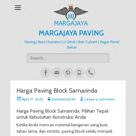
MARGAJAYA PAVING
Paving | Buis | Kanstin | U-Ditch | Box Culvert | Pagar Panel
Beton
Search
for:
Facebook
Email
Website
Phone
Handset
Harga Paving Block Samarinda
Posted
Author
April 17, 2025
Juminten2030
Leave a comment
on
Harga Paving Block Samarinda: Pilihan Tepat
untuk Kebutuhan Konstruksi Anda
Ketika Anda mencari material bangunan yang kuat,
tahan lama, dan estetis, paving block selalu menjadi