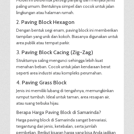
Model ini berbentuk persegi panjang dan menjadi jenis
paling umum. Bentuknya simpel dan cocok untuk jalan
lingkungan atau halaman rumah.
2.
Paving Block Hexagon
Dengan bentuk segi enam, paving block ini memberikan
tampilan yang unik dan kokoh. Biasanya digunakan untuk
area publik atau tempat parkir.
3.
Paving Block Cacing (Zig-Zag)
Strukturnya saling mengunci sehingga lebih kuat
menahan beban. Cocok untuk jalan kendaraan berat
seperti area industri atau kompleks perumahan.
4.
Paving Grass Block
Jenis ini memiliki lubang di tengahnya, memungkinkan
rumput tumbuh. Ideal untuk taman, area resapan air,
atau ruang terbuka hijau.
Berapa Harga Paving Block di Samarinda?
Harga paving block di Samarinda sangat bervariasi,
tergantung dari jenis, ketebalan, serta jumlah
pembelian. Berikut kisaran harga yang bisa Anda jadikan