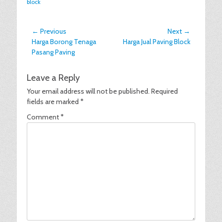
block
Post
← Previous
Next →
Previous
Next
Harga Borong Tenaga
Harga Jual Paving Block
navigation
post:
post:
Pasang Paving
Leave a Reply
Your email address will not be published.
Required
fields are marked
*
Comment
*