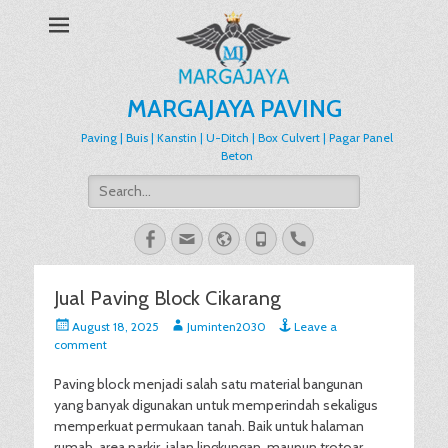
MARGAJAYA PAVING
Paving | Buis | Kanstin | U-Ditch | Box Culvert | Pagar Panel
Beton
Search
for:
Facebook
Email
Website
Phone
Handset
Jual Paving Block Cikarang
Posted
Author
August 18, 2025
Juminten2030
Leave a
on
comment
Paving block menjadi salah satu material bangunan
yang banyak digunakan untuk memperindah sekaligus
memperkuat permukaan tanah. Baik untuk halaman
rumah, area parkir, jalan lingkungan, maupun trotoar,