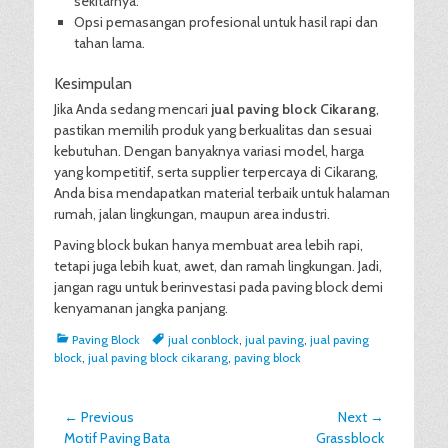
sekitarnya.
Opsi pemasangan profesional untuk hasil rapi dan
tahan lama.
Kesimpulan
Jika Anda sedang mencari
jual paving block Cikarang
,
pastikan memilih produk yang berkualitas dan sesuai
kebutuhan. Dengan banyaknya variasi model, harga
yang kompetitif, serta supplier terpercaya di Cikarang,
Anda bisa mendapatkan material terbaik untuk halaman
rumah, jalan lingkungan, maupun area industri.
Paving block bukan hanya membuat area lebih rapi,
tetapi juga lebih kuat, awet, dan ramah lingkungan. Jadi,
jangan ragu untuk berinvestasi pada paving block demi
kenyamanan jangka panjang.
Categories
Tags
Paving Block
jual conblock
,
jual paving
,
jual paving
block
,
jual paving block cikarang
,
paving block
Post
← Previous
Next →
Previous
Next
Motif Paving Bata
Grassblock
navigation