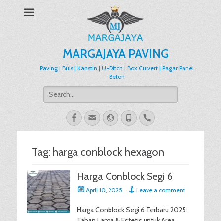
MARGAJAYA PAVING
Paving | Buis | Kanstin | U-Ditch | Box Culvert | Pagar Panel
Beton
Search
for:
Facebook
Email
Website
Phone
Handset
Tag:
harga conblock hexagon
Harga Conblock Segi 6
Posted
April 10, 2025
Leave a comment
on
Harga Conblock Segi 6 Terbaru 2025:
Tahan Lama & Estetis untuk Area