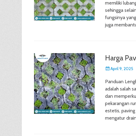
memiliki lubang
sehingga selai
fungsinya yang
juga membantu
Harga Pav
Posted
April 9, 2025
on
Panduan Lengk
adalah salah s
dan memperkuat
pekarangan rum
estetis, paving
mengatur drai