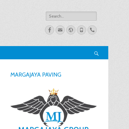
Search
for:
Facebook
Email
Website
Phone
Handset
Search
MARGAJAYA PAVING