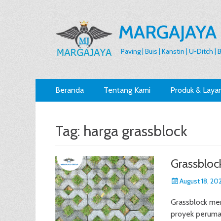
MARGAJAYA
Paving | Buis | Kanstin | U-Ditch |
Primary
Skip
Beranda
Tentang Kami
Produk & Laya
to
Menu
content
Tag:
harga grassblock
Grassbloc
Posted
August 18, 20
on
Grassblock men
proyek perumah