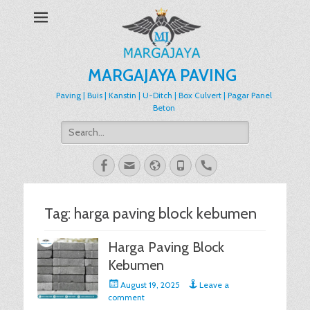
MARGAJAYA PAVING
Paving | Buis | Kanstin | U-Ditch | Box Culvert | Pagar Panel
Beton
Search
for:
Facebook
Email
Website
Phone
Handset
Tag:
harga paving block kebumen
Harga Paving Block
Kebumen
Posted
August 19, 2025
Leave a
on
comment