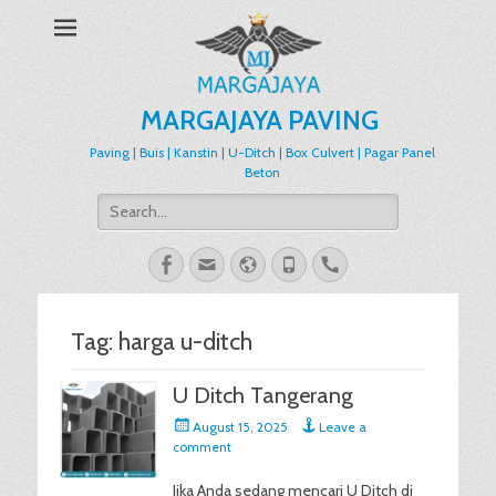
MARGAJAYA PAVING
Paving | Buis | Kanstin | U-Ditch | Box Culvert | Pagar Panel
Beton
Search
for:
Facebook
Email
Website
Phone
Handset
Tag:
harga u-ditch
U Ditch Tangerang
Posted
August 15, 2025
Leave a
on
comment
Jika Anda sedang mencari U Ditch di