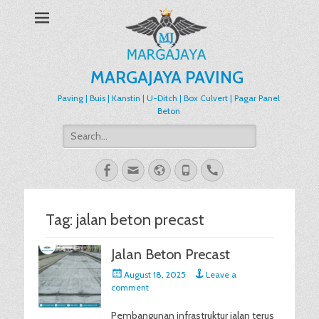
MARGAJAYA PAVING
Paving | Buis | Kanstin | U-Ditch | Box Culvert | Pagar Panel
Beton
Search
for:
Facebook
Email
Website
Phone
Handset
Tag:
jalan beton precast
Jalan Beton Precast
Posted
August 18, 2025
Leave a
on
comment
Pembangunan infrastruktur jalan terus