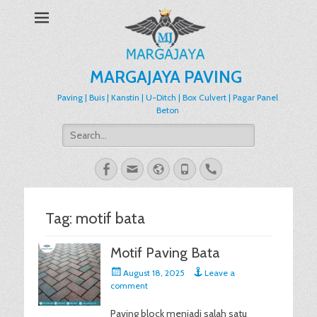
MARGAJAYA PAVING
Paving | Buis | Kanstin | U-Ditch | Box Culvert | Pagar Panel
Beton
Search
for:
Facebook
Email
Website
Phone
Handset
Tag:
motif bata
Motif Paving Bata
Posted
August 18, 2025
Leave a
on
comment
Paving block menjadi salah satu