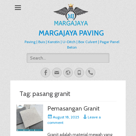
MARGAJAYA PAVING
Paving | Buis | Kanstin | U-Ditch | Box Culvert | Pagar Panel
Beton
Search
for:
Facebook
Email
Website
Phone
Handset
Tag:
pasang granit
Pemasangan Granit
Posted
August 18, 2025
Leave a
on
comment
Granit adalah material mewah yang