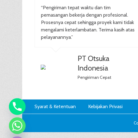
“Pengiriman tepat waktu dan tim
pemasangan bekerja dengan profesional.
Prosesnya cepat sehingga proyek kami tidak
mengalami keterlambatan. Terima kasih atas
pelayanannya.”
PT Otsuka
Indonesia
Pengiriman Cepat
Footer
Skip
Syarat & Ketentuan
Kebijakan Privasi
to
Menu
content
Co
chaty
Hide