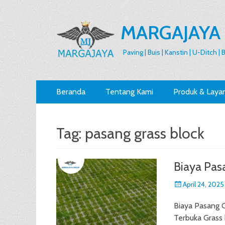
MARGAJAYA
Paving | Buis | Kanstin | U-Ditch |
Primary
Skip
Beranda
Tentang Kami
Produk & Laya
to
Menu
content
Tag:
pasang grass block
Biaya Pas
Posted
April 24, 2025
on
Biaya Pasang G
Terbuka Grass 