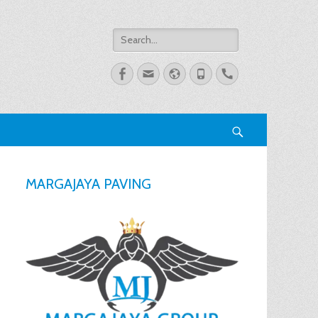
Search
for:
Facebook
Email
Website
Phone
Handset
Search
MARGAJAYA PAVING