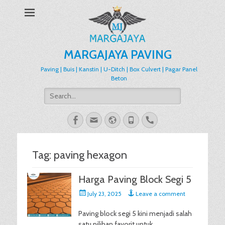
MARGAJAYA PAVING
Paving | Buis | Kanstin | U-Ditch | Box Culvert | Pagar Panel
Beton
Search
for:
Facebook
Email
Website
Phone
Handset
Tag:
paving hexagon
Harga Paving Block Segi 5
Posted
July 23, 2025
Leave a comment
on
Paving block segi 5 kini menjadi salah
satu pilihan favorit untuk