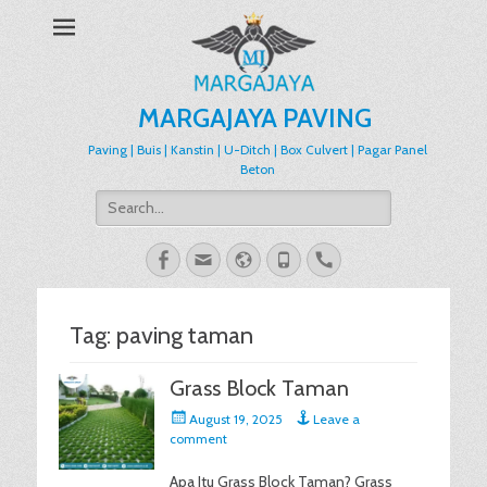
MARGAJAYA PAVING
Paving | Buis | Kanstin | U-Ditch | Box Culvert | Pagar Panel
Beton
Search
for:
Facebook
Email
Website
Phone
Handset
Tag:
paving taman
Grass Block Taman
Posted
August 19, 2025
Leave a
on
comment
Apa Itu Grass Block Taman? Grass