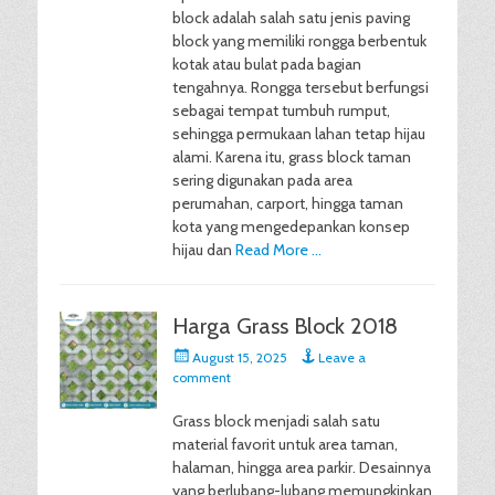
block adalah salah satu jenis paving
block yang memiliki rongga berbentuk
kotak atau bulat pada bagian
tengahnya. Rongga tersebut berfungsi
sebagai tempat tumbuh rumput,
sehingga permukaan lahan tetap hijau
alami. Karena itu, grass block taman
sering digunakan pada area
perumahan, carport, hingga taman
kota yang mengedepankan konsep
hijau dan
Read More …
Harga Grass Block 2018
Posted
August 15, 2025
Leave a
on
comment
Grass block menjadi salah satu
material favorit untuk area taman,
halaman, hingga area parkir. Desainnya
yang berlubang-lubang memungkinkan