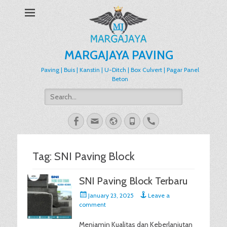
MARGAJAYA PAVING
Paving | Buis | Kanstin | U-Ditch | Box Culvert | Pagar Panel
Beton
Search
for:
Facebook
Email
Website
Phone
Handset
Tag:
SNI Paving Block
SNI Paving Block Terbaru
Posted
January 23, 2025
Leave a
on
comment
Menjamin Kualitas dan Keberlanjutan