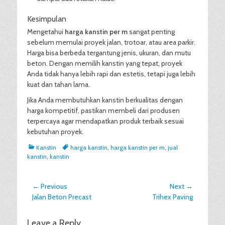
Kesimpulan
Mengetahui
harga kanstin per m
sangat penting
sebelum memulai proyek jalan, trotoar, atau area parkir.
Harga bisa berbeda tergantung jenis, ukuran, dan mutu
beton. Dengan memilih kanstin yang tepat, proyek
Anda tidak hanya lebih rapi dan estetis, tetapi juga lebih
kuat dan tahan lama.
Jika Anda membutuhkan kanstin berkualitas dengan
harga kompetitif, pastikan membeli dari produsen
terpercaya agar mendapatkan produk terbaik sesuai
kebutuhan proyek.
Categories
Tags
Kanstin
harga kanstin
,
harga kanstin per m
,
jual
kanstin
,
kanstin
Post
← Previous
Next →
Previous
Next
Jalan Beton Precast
Trihex Paving
navigation
post:
post:
Leave a Reply