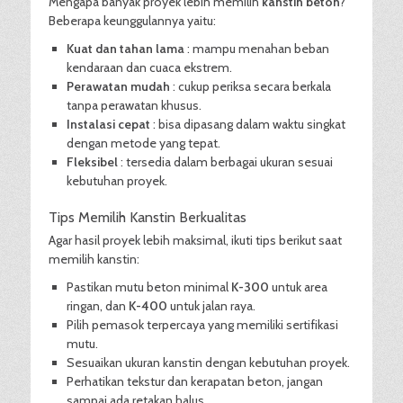
Mengapa banyak proyek lebih memilih
kanstin beton
?
Beberapa keunggulannya yaitu:
Kuat dan tahan lama
: mampu menahan beban
kendaraan dan cuaca ekstrem.
Perawatan mudah
: cukup periksa secara berkala
tanpa perawatan khusus.
Instalasi cepat
: bisa dipasang dalam waktu singkat
dengan metode yang tepat.
Fleksibel
: tersedia dalam berbagai ukuran sesuai
kebutuhan proyek.
Tips Memilih Kanstin Berkualitas
Agar hasil proyek lebih maksimal, ikuti tips berikut saat
memilih kanstin:
Pastikan mutu beton minimal
K-300
untuk area
ringan, dan
K-400
untuk jalan raya.
Pilih pemasok terpercaya yang memiliki sertifikasi
mutu.
Sesuaikan ukuran kanstin dengan kebutuhan proyek.
Perhatikan tekstur dan kerapatan beton, jangan
sampai ada retakan halus.