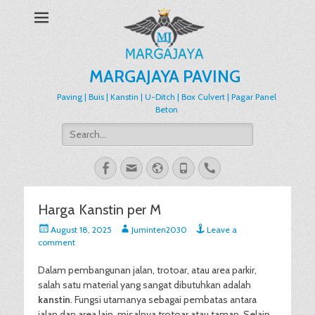
MARGAJAYA PAVING
Paving | Buis | Kanstin | U-Ditch | Box Culvert | Pagar Panel
Beton
Search
for:
Facebook
Email
Website
Phone
Handset
Harga Kanstin per M
Posted
Author
August 18, 2025
Juminten2030
Leave a
on
comment
Dalam pembangunan jalan, trotoar, atau area parkir,
salah satu material yang sangat dibutuhkan adalah
kanstin
. Fungsi utamanya sebagai pembatas antara
jalan dan area lain, misalnya trotoar atau taman. Selain