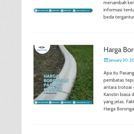
menambah kera
informasi tent
beda tergantun
Harga Bor
Posted
January 30, 2
on
Apa itu Pasan
pembatas tepi 
antara trotoar
Kanstin biasa 
yang jelas. Fa
Harga Borong