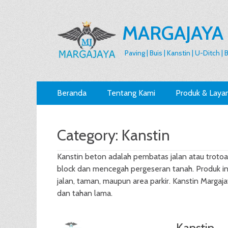
MARGAJAYA
Paving | Buis | Kanstin | U-Ditch |
Primary
Skip
Beranda
Tentang Kami
Produk & Laya
to
Menu
content
Category:
Kanstin
Kanstin beton adalah pembatas jalan atau troto
block dan mencegah pergeseran tanah. Produk ini 
jalan, taman, maupun area parkir. Kanstin Margaj
dan tahan lama.
Kanstin