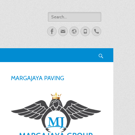
Search
for:
Facebook
Email
Website
Phone
Handset
Search
MARGAJAYA PAVING