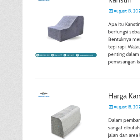
Posted
August 19, 20
on
Apa Itu Kansti
berfungsi seba
Bentuknya men
tepi rapi. Wala
penting dalam 
pemasangan ka
Harga Kan
Posted
August 18, 20
on
Dalam pembangu
sangat dibutuh
jalan dan area 