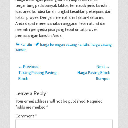
tergantung pada banyak faktor, termasuk jenis kanstin,
luas area, kondisi tanah, tingkat kesulitan pekerjaan, dan
lokasi proyek. Dengan memahami faktor-faktor ini,
Anda dapat merencanakan anggaran lebih akurat dan
memilih penyedia jasa yang tepat untuk proyek
pemasangan kanstin Anda.
Categories
Tags
Kanstin
harga borongan pasang kanstin
,
harga pasang
kanstin
Post
← Previous
Next →
Previous
Next
Tukang Pasang Paving
Harga Paving Block
navigation
post:
post:
Block
Rumput
Leave a Reply
Your email address will not be published.
Required
fields are marked
*
Comment
*