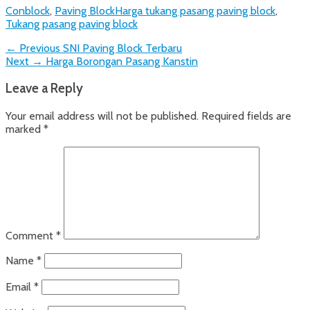
Categories
Tags
Conblock
,
Paving Block
Harga tukang pasang paving block
,
Tukang pasang paving block
Post
Previous
← Previous
SNI Paving Block Terbaru
Next
post:
Next →
Harga Borongan Pasang Kanstin
navigation
post:
Leave a Reply
Your email address will not be published.
Required fields are
marked
*
Comment
*
Name
*
Email
*