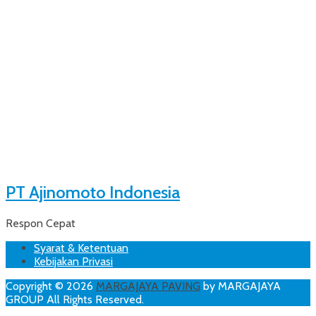
PT Ajinomoto Indonesia
Respon Cepat
Footer
Skip
Syarat & Ketentuan
to
Kebijakan Privasi
Menu
content
Copyright © 2026
MARGAJAYA PAVING
by MARGAJAYA
GROUP All Rights Reserved.
Scroll