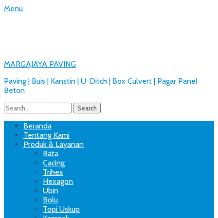
Menu
MARGAJAYA PAVING
Paving | Buis | Kanstin | U-Ditch | Box Culvert | Pagar Panel
Beton
Search
for:
Facebook
Email
Website
Phone
Handset
Primary
Skip
Beranda
to
Tentang Kami
Menu
content
Produk & Layanan
Bata
Cacing
Trihex
Hexagon
Ubin
Bolu
Topi Uskup