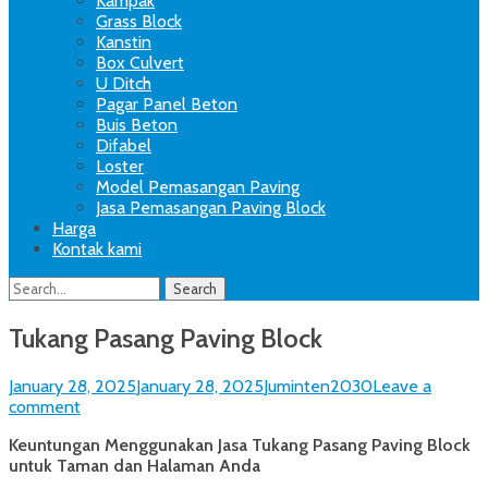
Kampak
Grass Block
Kanstin
Box Culvert
U Ditch
Pagar Panel Beton
Buis Beton
Difabel
Loster
Model Pemasangan Paving
Jasa Pemasangan Paving Block
Harga
Kontak kami
Search
Search
for:
Tukang Pasang Paving Block
Posted
Author
January 28, 2025
January 28, 2025
Juminten2030
Leave a
on
comment
Keuntungan Menggunakan Jasa Tukang Pasang Paving Block
untuk Taman dan Halaman Anda