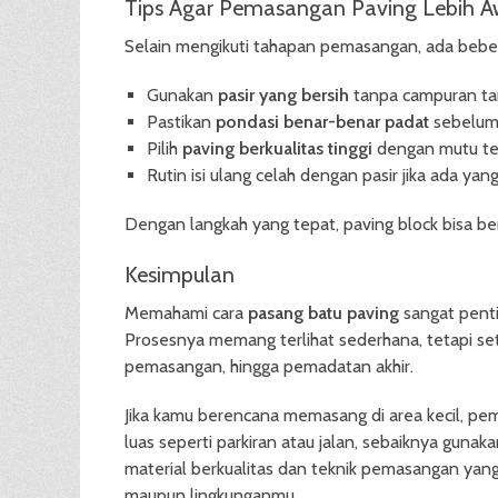
Tips Agar Pemasangan Paving Lebih A
Selain mengikuti tahapan pemasangan, ada bebe
Gunakan
pasir yang bersih
tanpa campuran ta
Pastikan
pondasi benar-benar padat
sebelum 
Pilih
paving berkualitas tinggi
dengan mutu te
Rutin isi ulang celah dengan pasir jika ada yan
Dengan langkah yang tepat, paving block bisa be
Kesimpulan
Memahami cara
pasang batu paving
sangat pentin
Prosesnya memang terlihat sederhana, tetapi seti
pemasangan, hingga pemadatan akhir.
Jika kamu berencana memasang di area kecil, p
luas seperti parkiran atau jalan, sebaiknya gunaka
material berkualitas dan teknik pemasangan yang
maupun lingkunganmu.