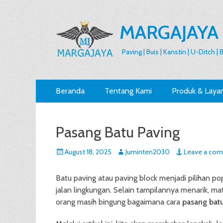
MARGAJAYA
Paving | Buis | Kanstin | U-Ditch |
Primary
Skip
Beranda
Tentang Kami
Produk & Laya
to
Menu
content
Pasang Batu Paving
Posted
Author
August 18, 2025
Juminten2030
Leave a co
on
Batu paving atau paving block menjadi pilihan po
jalan lingkungan. Selain tampilannya menarik, ma
orang masih bingung bagaimana cara
pasang bat