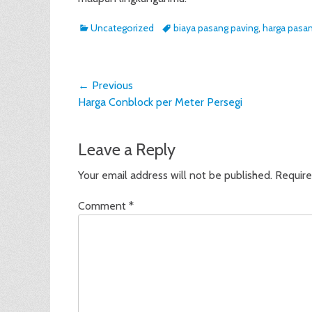
Categories
Tags
Uncategorized
biaya pasang paving
,
harga pasa
Post
← Previous
Previous
Harga Conblock per Meter Persegi
navigation
post:
Leave a Reply
Your email address will not be published.
Require
Comment
*