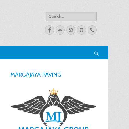
Search
for:
Facebook
Email
Website
Phone
Handset
Search
MARGAJAYA PAVING