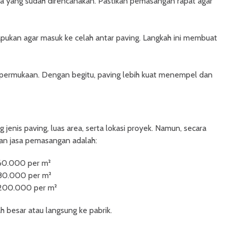
ola yang sudah direncanakan. Pastikan pemasangan rapat agar
sapukan agar masuk ke celah antar paving. Langkah ini membuat
permukaan. Dengan begitu, paving lebih kuat menempel dan
enis paving, luas area, serta lokasi proyek. Namun, secara
an jasa pemasangan adalah:
160.000 per m²
180.000 per m²
p 200.000 per m²
h besar atau langsung ke pabrik.