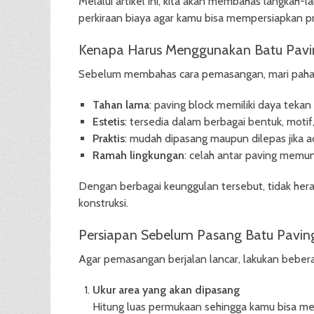
Melalui artikel ini, kita akan membahas langkah-
perkiraan biaya agar kamu bisa mempersiapkan 
Kenapa Harus Menggunakan Batu Pavi
Sebelum membahas cara pemasangan, mari pahami
Tahan lama
: paving block memiliki daya teka
Estetis
: tersedia dalam berbagai bentuk, motif
Praktis
: mudah dipasang maupun dilepas jika 
Ramah lingkungan
: celah antar paving memun
Dengan berbagai keunggulan tersebut, tidak heran
konstruksi.
Persiapan Sebelum Pasang Batu Pavin
Agar pemasangan berjalan lancar, lakukan bebera
Ukur area yang akan dipasang
Hitung luas permukaan sehingga kamu bisa me