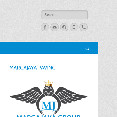
Search
for:
Facebook
Email
Website
Phone
Handset
Search
MARGAJAYA PAVING