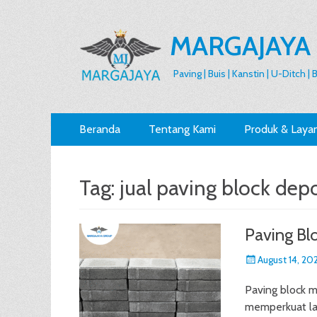
MARGAJAYA
Paving | Buis | Kanstin | U-Ditch |
Primary
Skip
Beranda
Tentang Kami
Produk & Laya
to
Menu
content
Tag:
jual paving block dep
Paving Bl
Posted
August 14, 20
on
Paving block m
memperkuat la