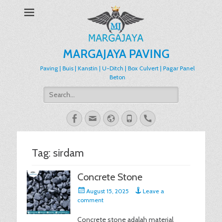
MARGAJAYA PAVING
Paving | Buis | Kanstin | U-Ditch | Box Culvert | Pagar Panel
Beton
Search
for:
Facebook
Email
Website
Phone
Handset
Tag:
sirdam
Concrete Stone
Posted
August 15, 2025
Leave a
on
comment
Concrete stone adalah material